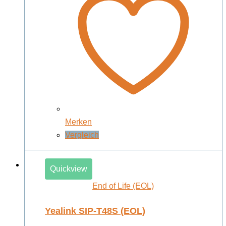
Merken
Vergleich
Quickview
End of Life (EOL)
Yealink SIP-T48S (EOL)